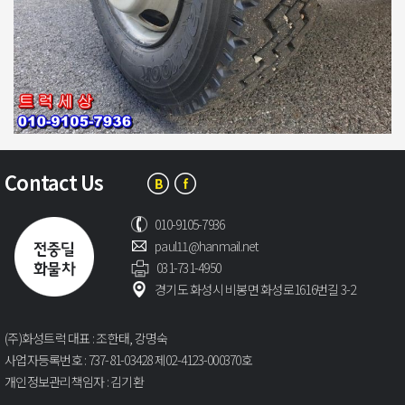
Contact Us
010-9105-7936
paul11@hanmail.net
031-731-4950
경기도 화성시 비봉면 화성로1616번길 3-2
(주)화성트럭 대표 : 조한태, 강명숙
사업자등록번호 : 737-81-03428 제02-4123-000370호
개인정보관리책임자 : 김기환