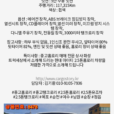
밋션 : 5단 수동 밋션
주행거리 : 117,315Km
색상 : 흰색
​옵션 : 에어컨 장착, ABS 브레이크 잠김방지 장착,
열선시트 장착, CD플레이어 장착,열선 미러 장착, 미끄럼 방지 시스
템 장착,
다니엘 주유기 장착, 전동릴 장착, 3000리터 탱크로리 장착
​참고사항 : 하부 부식 없음, 1인신조 완전 무사고, 앞타이어 80%
뒷타이어 81%, 엔진 및 밋션 상태 좋음, 홈로리 장비 상태 좋음
​특이사항 : 중고홈로리 매매 전문 상사 화성
트럭세상에서 소개해 드리는 현대 마이티 2.5톤홈로리 차량을
저렴한 가격으로 소개해 드립니다
http://www.cargostory.kr
담당자 : 김기환 010-9105-7936
#중고홈로리 #중고탱크로리 #2.5톤홈로리 #2.5톤유조차
#2.5톤탱크로리 #목포 #순천 #여수 #남원 #순창 #정읍